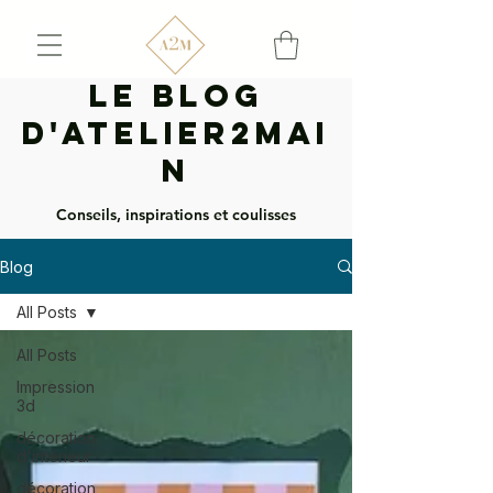
Le Blog
d'Atelier2mai
n
Conseils, inspirations et coulisses
Blog
All Posts
All Posts
Impression
3d
décoration
d'intérieur
décoration