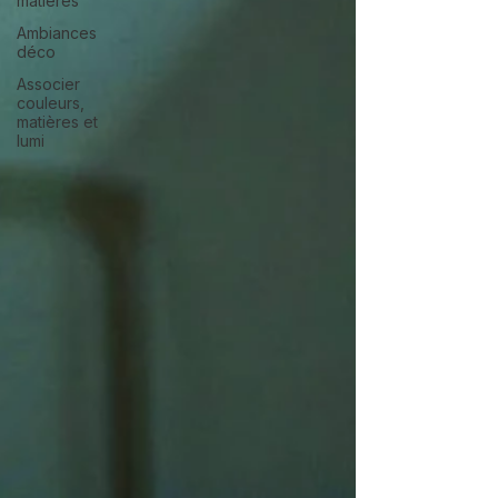
matières
Ambiances
déco
Associer
couleurs,
matières et
lumi