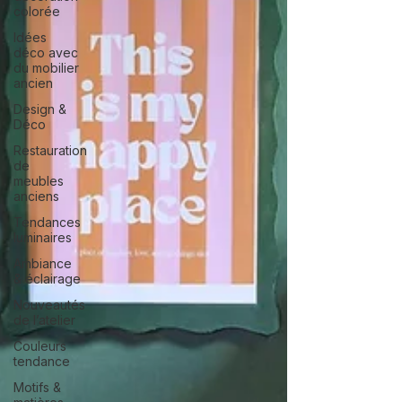
colorée
Idées
déco avec
du mobilier
ancien
Design &
Déco
Restauration
de
meubles
anciens
Tendances
luminaires
Ambiance
& éclairage
Nouveautés
de l’atelier
Couleurs
tendance
Motifs &