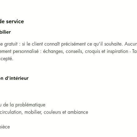
TC, hors frais de livraison.

de service
contractuelles et utilisées à titre illustratif. Elles sont la propriété
ilier
e gratuit : si le client connaît précisément ce qu’il souhaite. Auc
ncien et peut présenter des traces du temps (rayures, éclats, défaut
t personnalisé : échanges, conseils, croquis et inspiration - Ta
ccepté.
n d'intérieur
u de la problématique

circulation, mobilier, couleurs et ambiance

ièce
