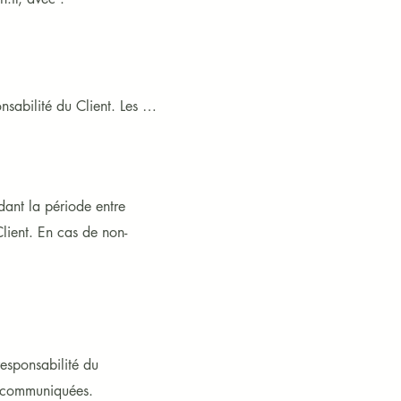
sabilité du Client. Les 
cessoires.

e d’un délai de 14 jours à 
is de retour.

ant la période entre
Client. En cas de non-
t retourné, sous réserve 
responsabilité du
n communiquées.