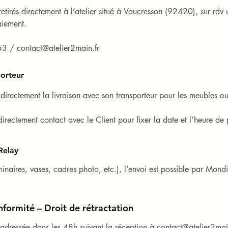
retirés directement à l’atelier situé à Vaucresson (92420), sur rdv
iement.

3 / contact@atelier2main.fr
porteur
rectement la livraison avec son transporteur pour les meubles ou 
directement contact avec le Client pour fixer la date et l’heure de 
 indiqué sur la page du produit concerné.

au pied du domicile (pour toute manutention supplémentaire, le Clien
Relay
us).

luminaires, vases, cadres photo, etc.), l’envoi est possible par Mond
e donnent pas lieu à indemnisation. Les produits voyagent aux risq
refuser la livraison et émettre des réserves sur le bordereau du tr
sable des dommages liés au transport.
nformité – Droit de rétractation
 adressée dans les 48h suivant la réception à contact@atelier2main.