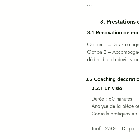
Prix : indiqués en euros T
3. Prestations 
Les photographies sont non 
3.1 Rénovation de mob
d’ATELIER2MAIN.​ 

Option 1 – Devis en lign
Le mobilier proposé est a
Option 2 – Accompagnemen
produit).
déductible du devis si a
3.2 Coaching décoratio
3.2.1 En visio
Durée : 60 minutes

Analyse de la pièce o
Conseils pratiques sur 
Tarif : 250€ TTC par p