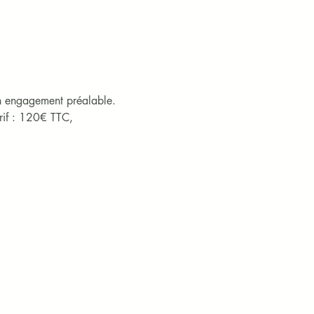
 exclusive 
un engagement préalable.

s liés à l’âge du 
rif : 120€ TTC, 