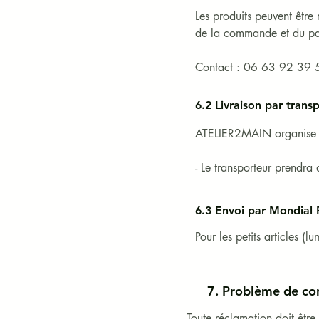
Les produits peuvent être 
de la commande et du pa
Contact : 06 63 92 39 5
6.2 Livraison par trans
ATELIER2MAIN organise di
- Le transporteur prendra 
- Le tarif de livraison est
- La livraison s’effectue 
6.3 Envoi par Mondial 
ATELIER2MAIN - frais en s
Pour les petits articles (
⚠️ Les retards éventuels n
endommagé, le Client doit 
saurait être tenue respon
7. ​Problème de co
Toute réclamation doit être