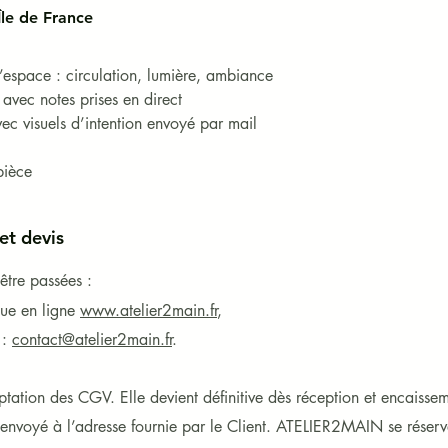
Île de France
espace : circulation, lumière, ambiance

avec notes prises en direct

vec visuels d’intention envoyé par mail

pièce
t devis
tre passées :
que en ligne
www.atelier2main.fr
,
 :
contact@atelier2main.fr
.
ation des CGV. Elle devient définitive dès réception et encaisse
 envoyé à l’adresse fournie par le Client.
ATELIER2MAIN se réserve 