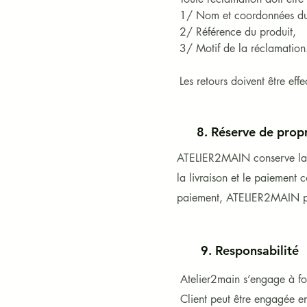
1/ Nom et coordonnées du 
2/ Référence du produit,

3/ Motif de la réclamation.
Les retours doivent être eff
produits doivent être retour
Conformément aux articles
8. Réserve de prop
compter de la réception du p
ATELIER2MAIN conserve la pr
la livraison et le paiement 
Ce droit s’applique uniqueme
- aux produits achetés direct
paiement, ATELIER2MAIN peut
- aux produits personnalisé
​Le remboursement sera effe
9. Responsabilité
qu’il soit en parfait état.
Atelier2main s’engage à fou
Client peut être engagée e