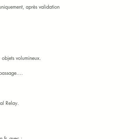
 uniquement, après validation 
objets volumineux.

passage.

t doit en informer 
ial Relay.
ues du Client. En cas de colis 
ansporteur. Atelier2main ne 
fr, avec :
