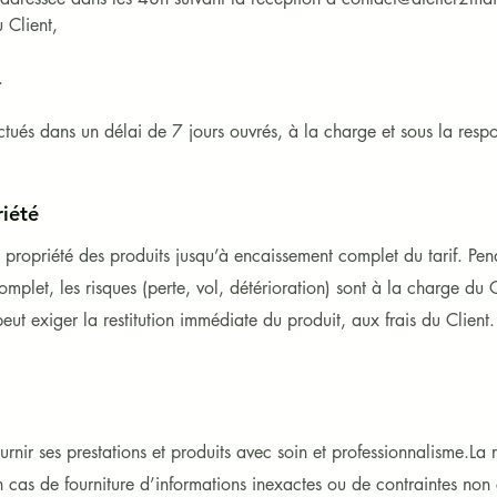
Client,



ectués dans un délai de 7 jours ouvrés, à la charge et sous la respon
nés en parfait état, dans leur emballage d’origine, avec tous les ac
 L221-18 à L221-28 du Code de la consommation, le Client dispos
riété
roduit pour exercer son droit de rétractation, à l’exception des fra
opriété des produits jusqu’à encaissement complet du tarif. Pend
complet, les risques (perte, vol, détérioration) sont à la charge du 
nt aux ventes à distance (site internet). Il ne s’applique pas :

ement à l’atelier,

 exiger la restitution immédiate du produit, aux frais du Client.
s ou réalisés sur commande (article L221-28).

ctué dans un délai de 14 jours à compter de la réception du produi
rnir ses prestations et produits avec soin et professionnalisme.
La 
n cas de fourniture d’informations inexactes ou de contraintes no