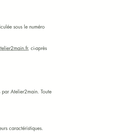
iculée sous le numéro
elier2main.fr
, ci-après
s par Atelier2main. Toute
urs caractéristiques. 
