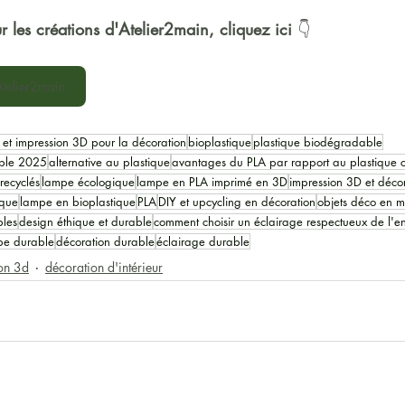
r les créations d'Atelier2main, cliquez ici 
👇
Atelier2main
 et impression 3D pour la décoration
bioplastique
plastique biodégradable
able 2025
alternative au plastique
avantages du PLA par rapport au plastique c
recyclés
lampe écologique
lampe en PLA imprimé en 3D
impression 3D et décor
ique
lampe en bioplastique
PLA
DIY et upcycling en décoration
objets déco en m
bles
design éthique et durable
comment choisir un éclairage respectueux de l'e
pe durable
décoration durable
éclairage durable
on 3d
décoration d'intérieur