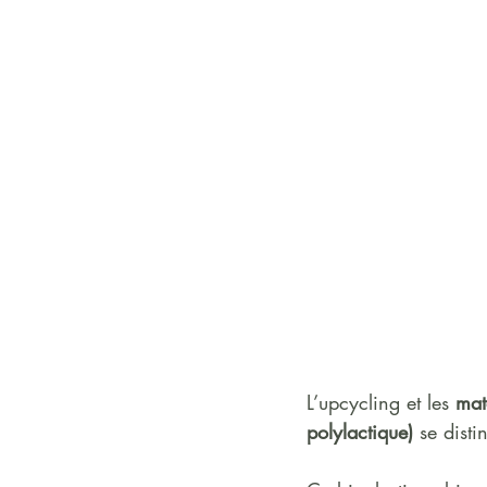
L’upcycling et les 
mat
polylactique)
 se disti