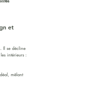
ilités 
gn et 
 Il se décline 
les intérieurs : 
idéal, mêlant 