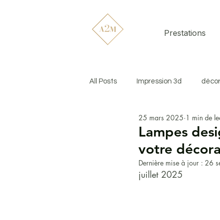
Prestations
All Posts
Impression 3d
décor
25 mars 2025
1 min de le
Design & Déco
Restauratio
Lampes desig
votre décora
Nouveautés de l’atelier
Coul
Dernière mise à jour :
26 s
juillet 2025
Associer couleurs, matières et lum