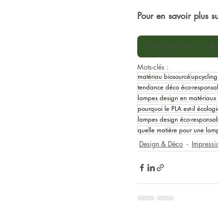
Pour en savoir plus su
Les Objets Déco par @
Mots-clés :
matériau biosourcé
upcycling
tendance déco éco-respons
lampes design en matériaux 
pourquoi le PLA est-il écolog
lampes design éco-responsa
quelle matière pour une lam
Design & Déco
Impressi