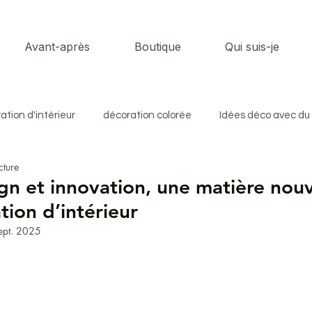
Avant-après
Boutique
Qui suis-je
ation d'intérieur
décoration colorée
Idées déco avec du 
cture
n de meubles anciens
Tendances luminaires
Ambiance &
n et innovation, une matière nouv
tion d’intérieur
eurs tendance
Motifs & matières
Ambiances déco
ept. 2025
i