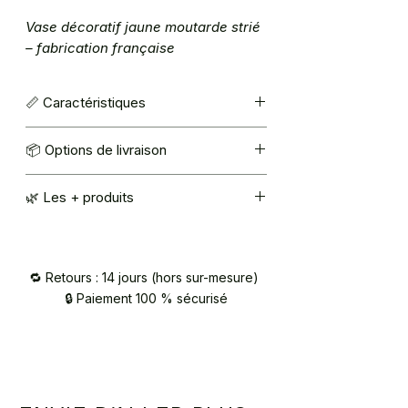
Vase décoratif jaune moutarde strié
– fabrication française
📏 Caractéristiques
Couleur : jaune moutarde PAIN
📦 Options de livraison
D'EPICES
Dimensions : H 20 cm x Ø 8 cm
Mondial Relay : 5,40€
🌿 Les + produits
Retrait à l’atelier (92420 Vaucresson) –
sur RDV / contact@atelier2main.fr
Matériaux d’origine végétale résistant
à l'eau
Fabrication française
🔁 Retours : 14 jours (hors sur-mesure)
🔒 Paiement 100 % sécurisé