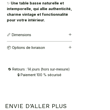
✨
Une table basse naturelle et
intemporelle, qui allie authenticité,
charme vintage et fonctionnalité
pour votre intérieur.
📏 Dimensions
L 81,5 x l 47 x H 42 cm
📦 Options de livraison
🚚 Livraison par transporteur
Zone
Tarif
Délais
🔁 Retours : 14 jours (hors sur-mesure)
🔒 Paiement 100 % sécurisé
Région
40€
1
parisienne
semaine
75,78,91,92
93,94,95
France
70€
1–4
ENVIE D’ALLER PLUS
métropolitaine
semaines