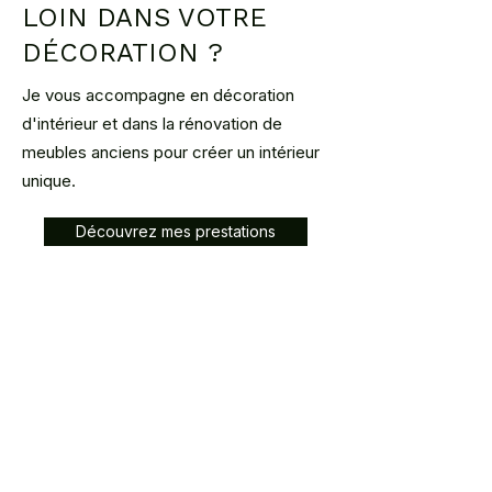
LOIN DANS VOTRE
Corse
120€
3–4 mois
DÉCORATION ?
Luxembourg
110€
1 mois
Je vous accompagne en décoration
d'intérieur et dans la rénovation de
Belgique
120€
2 mois
meubles anciens pour créer un intérieur
unique.
Retrait à l’atelier (92420
🏠
Vaucresson)
Découvrez mes prestations
Sur RDV :
contact@atelier2main.fr