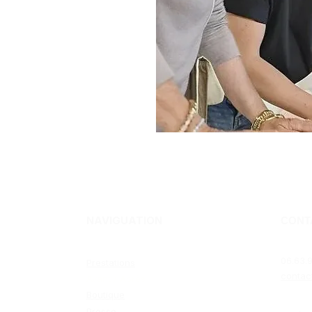
NAVIGUATION
CONT
06.63.9
Prestations
contac
Avant / Après
Boutique
Presse