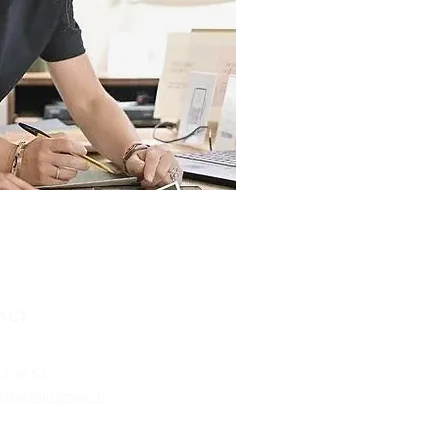
ACT
2.39.53​
t@atelier2main.fr