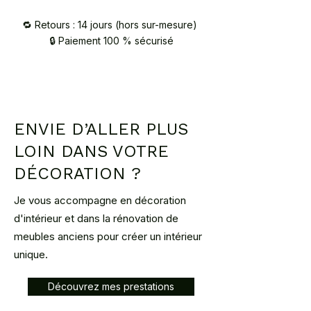
Zone
Tarif
Délais
🔁 Retours : 14 jours (hors sur-mesure)
🔒 Paiement 100 % sécurisé
Région
50€
1
parisienne
semaine
75,78,91,92
93,94,95
France
90€
1–4
ENVIE D’ALLER PLUS
métropolitaine
semaines
LOIN DANS VOTRE
Corse
130€
3–4 mois
DÉCORATION ?
Luxembourg
120€
1 mois
Je vous accompagne en décoration
d'intérieur et dans la rénovation de
Belgique
130€
2 mois
meubles anciens pour créer un intérieur
Retrait à l’atelier (92420
🏠
unique.
Vaucresson)
Sur RDV :
contact@atelier2main.fr
Découvrez mes prestations