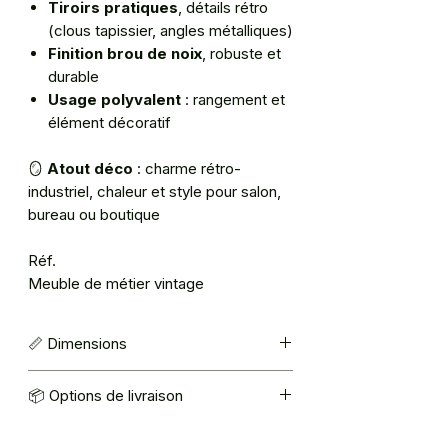
Tiroirs pratiques
, détails rétro
(clous tapissier, angles métalliques)
Finition brou de noix
, robuste et
durable
Usage polyvalent
: rangement et
élément décoratif
🪞
Atout déco
: charme rétro-
industriel, chaleur et style pour salon,
bureau ou boutique
Réf.
Meuble de métier vintage
📏 Dimensions
H 104 x L 42,5 x p 68 cm
📦 Options de livraison
🚚 Livraison par transporteur