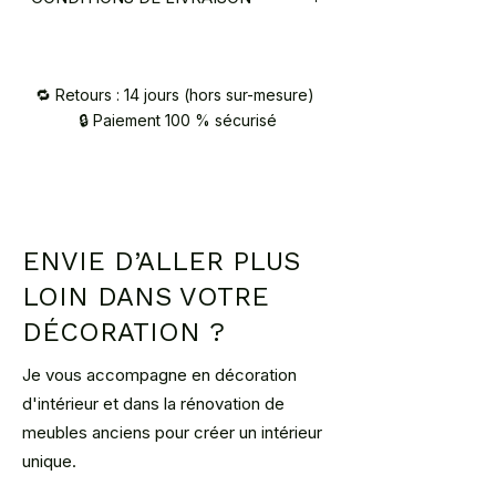
Retrait directement à l'atelier par vos
soins (92),
Livraison par mes services au pied de
🔁 Retours : 14 jours (hors sur-mesure)
votre logement en région parisienne
🔒 Paiement 100 % sécurisé
(70€),
Livraison par le biais des transporteurs
du réseau COCOLIS (estimation du
coût et demande en ligne sur
www.cocolis.fr - adresse expédition
ENVIE D’ALLER PLUS
VAUCRESSON 92420)
LOIN DANS VOTRE
DÉCORATION ?
Je vous accompagne en décoration
d'intérieur et dans la rénovation de
meubles anciens pour créer un intérieur
unique.