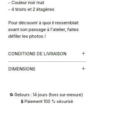
- Couleur noir mat
- 4 tiroirs et 2 étagères
Pour découvrir à quoi il ressemblait
avant son passage à l'atelier, faites
défiler les photos !
CONDITIONS DE LIVRAISON
Retrait directement à l'atelier par vos
DIMENSIONS
soins (92),
Livraison par mes services au pied de
H111 x L92 x P48,5
votre logement en région parisienne
(70€),
🔁 Retours : 14 jours (hors sur-mesure)
Livraison par le biais des transporteurs
🔒 Paiement 100 % sécurisé
du réseau COCOLIS (estimation du
coût et demande en ligne sur
www.cocolis.fr - adresse expédition
VAUCRESSON 92420)