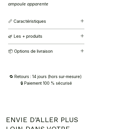
ampoule apparente
📏 Caractéristiques
Couleur : vert OLIVE
🌿 Les + produits
Ampoule E27 (non fournie)
Taille : H 33 cm x l 9 cm x L 26 cm
Matériaux d’origine végétale
📦 Options de livraison
Fabrication française
Mondial Relay : 5,40€
Retrait à l’atelier (92420 Vaucresson) –
sur RDV / contact@atelier2main.fr
🔁 Retours : 14 jours (hors sur-mesure)
🔒 Paiement 100 % sécurisé
ENVIE D’ALLER PLUS