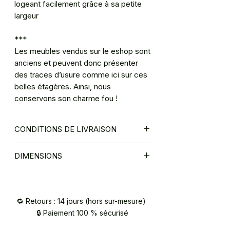
logeant facilement grâce à sa petite
largeur
***
Les meubles vendus sur le eshop sont
anciens et peuvent donc présenter
des traces d’usure comme ici sur ces
belles étagères. Ainsi, nous
conservons son charme fou !
CONDITIONS DE LIVRAISON
Retrait directement à l'atelier par vos
DIMENSIONS
soins (92),
Livraison par mes services au pied de
l79,5 x P39 x H154
votre logement en région parisienne
(70€),
🔁 Retours : 14 jours (hors sur-mesure)
Livraison par le biais des transporteurs
🔒 Paiement 100 % sécurisé
du réseau COCOLIS (estimation du
coût et demande en ligne sur