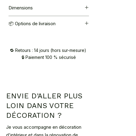
Dimensions
34 × 25 cm
📦 Options de livraison
Mondial Relay : 5,40€
Retrait à l’atelier (92420 Vaucresson) –
sur RDV / contact@atelier2main.fr
🔁 Retours : 14 jours (hors sur-mesure)
🔒 Paiement 100 % sécurisé
ENVIE D’ALLER PLUS
LOIN DANS VOTRE
DÉCORATION ?
Je vous accompagne en décoration
d'intérieur et dans la rénovation de