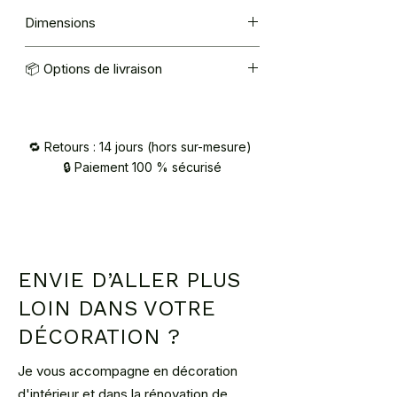
Dimensions
34 × 25 cm
📦 Options de livraison
Mondial Relay : 5,40€
Retrait à l’atelier (92420 Vaucresson) –
sur RDV / contact@atelier2main.fr
🔁 Retours : 14 jours (hors sur-mesure)
🔒 Paiement 100 % sécurisé
ENVIE D’ALLER PLUS
LOIN DANS VOTRE
DÉCORATION ?
Je vous accompagne en décoration
d'intérieur et dans la rénovation de