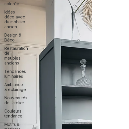
colorée
Idées
déco avec
du mobilier
ancien
Design &
Déco
Restauration
de
meubles
anciens
Tendances
luminaires
Ambiance
& éclairage
Nouveautés
de l’atelier
Couleurs
tendance
Motifs &