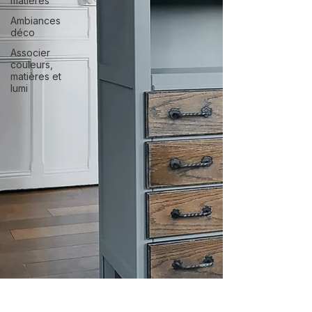
matières
Ambiances
déco
Associer
couleurs,
matières et
lumi