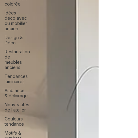
colorée
Idées
déco avec
du mobilier
ancien
Design &
Déco
Restauration
de
meubles
anciens
Tendances
luminaires
Ambiance
& éclairage
Nouveautés
de l’atelier
Couleurs
tendance
Motifs &