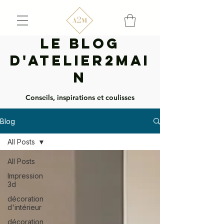
Le Blog
d'Atelier2mai
n
Conseils, inspirations et coulisses
Blog
All Posts
All Posts
Impression
3d
décoration
d'intérieur
décoration