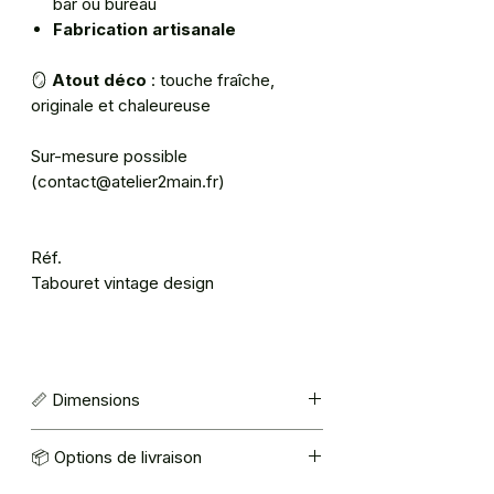
bar ou bureau
Fabrication artisanale
🪞
Atout déco
: touche fraîche,
originale et chaleureuse
Sur-mesure possible
(contact@atelier2main.fr)
Réf.
Tabouret vintage design
📏 Dimensions
Assise : 29.5*29.5 cm
📦 Options de livraison
Hauteur : 46 cm