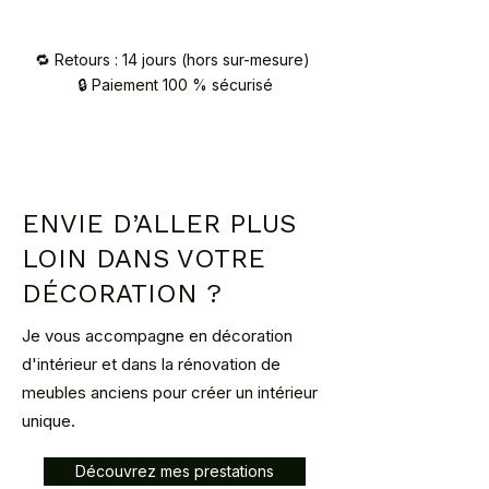
Mondial Relay : 7,80 € à votre domicile
Retrait à l’atelier (92420 Vaucresson) –
sur RDV / contact@atelier2main.fr
🔁 Retours : 14 jours (hors sur-mesure)
🔒 Paiement 100 % sécurisé
ENVIE D’ALLER PLUS
LOIN DANS VOTRE
DÉCORATION ?
Je vous accompagne en décoration
d'intérieur et dans la rénovation de
meubles anciens pour créer un intérieur
unique.
Découvrez mes prestations