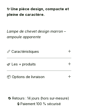
✨
Une pièce design, compacte et
pleine de caractère.
Lampe de chevet design marron –
ampoule apparente
📏 Caractéristiques
Couleur : marron Chocolat
🌿 Les + produits
Ampoule E27 (non fournie)
Taille : H 24 cm x l 5,5 cm x L 16 cm
Matériaux d’origine végétale
📦 Options de livraison
Fabrication française
Mondial Relay : 5,40€
Retrait à l’atelier (92420 Vaucresson) –
sur RDV / contact@atelier2main.fr
🔁 Retours : 14 jours (hors sur-mesure)
🔒 Paiement 100 % sécurisé