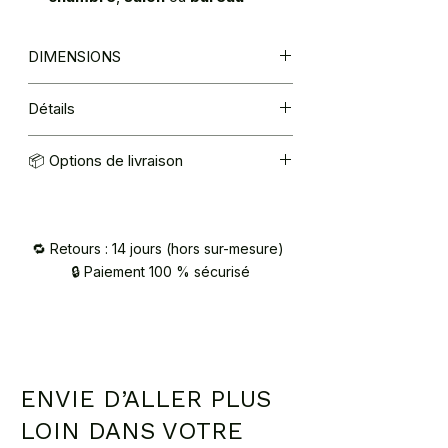
DIMENSIONS
longueur : 1m70
Détails
Matière : cuir noir & intérieur bois
📦 Options de livraison
Câble : coton rayé noir et blanc
Compatibilité : ampoule E27 (non
Mondial Relay : 5,40€
fournie)
Retrait à l’atelier (92420 Vaucresson) –
sur RDV / contact@atelier2main.fr
🔁 Retours : 14 jours (hors sur-mesure)
🔒 Paiement 100 % sécurisé
ENVIE D’ALLER PLUS
LOIN DANS VOTRE