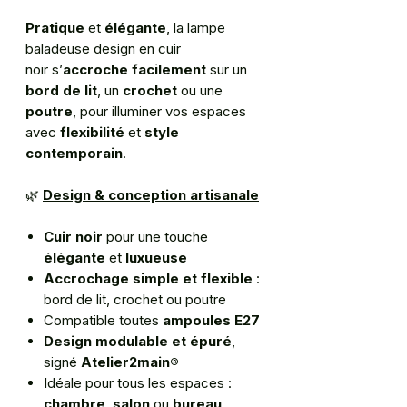
Pratique
et
élégante
, la lampe
baladeuse design en cuir
noir s’
accroche facilement
sur un
bord de lit
, un
crochet
ou une
poutre
, pour illuminer vos espaces
avec
flexibilité
et
style
contemporain
.
🌿
Design & conception artisanale
Cuir noir
pour une touche
élégante
et
luxueuse
Accrochage simple et flexible
:
bord de lit, crochet ou poutre
Compatible toutes
ampoules E27
Design modulable et épuré
,
signé
Atelier2main®
Idéale pour tous les espaces :
chambre
,
salon
ou
bureau