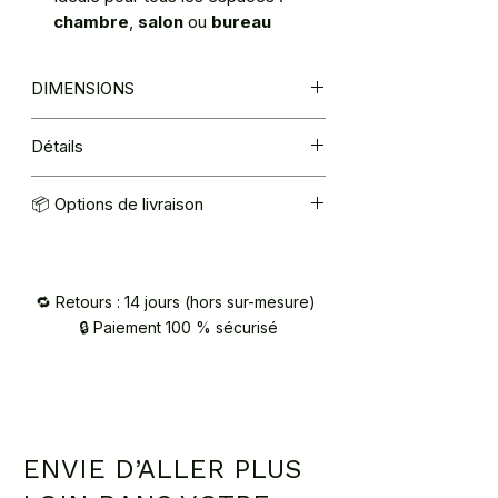
chambre
,
salon
ou
bureau
DIMENSIONS
Longueur : 1m70
Détails
Matière : métal brillant
📦 Options de livraison
Câble : corde en jute naturelle
Compatibilité : ampoule E27 (non
Mondial Relay : 5,40€
fournie)
Retrait à l’atelier (92420 Vaucresson) –
sur RDV / contact@atelier2main.fr
🔁 Retours : 14 jours (hors sur-mesure)
🔒 Paiement 100 % sécurisé
ENVIE D’ALLER PLUS