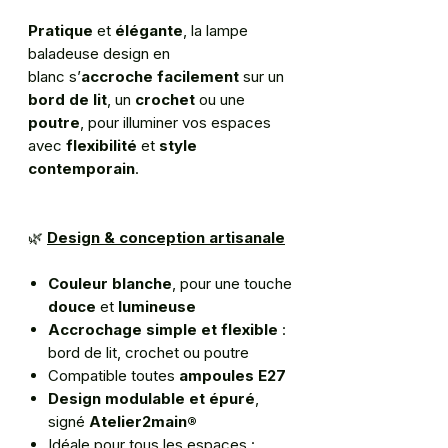
Pratique
et
élégante
, la lampe
baladeuse design en
blanc s’
accroche facilement
sur un
bord de lit
, un
crochet
ou une
poutre
, pour illuminer vos espaces
avec
flexibilité
et
style
contemporain
.
🌿
Design & conception artisanale
Couleur blanche
, pour une touche
douce
et
lumineuse
Accrochage simple et flexible
:
bord de lit, crochet ou poutre
Compatible toutes
ampoules E27
Design modulable et épuré
,
signé
Atelier2main®
Idéale pour tous les espaces :