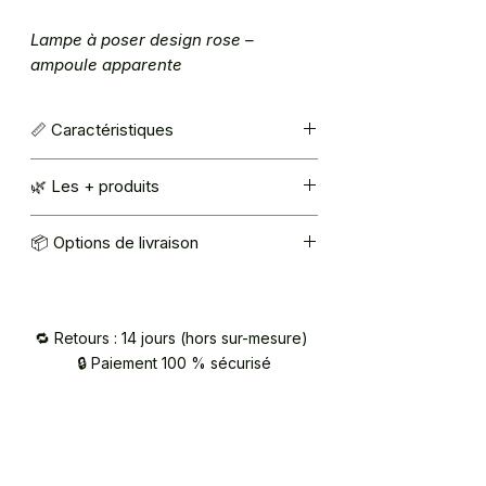
Lampe à poser design rose –
ampoule apparente
📏 Caractéristiques
Couleur : rose CHAMALLOW
🌿 Les + produits
Ampoule E27 (non fournie)
Taille : H 33 cm x l 9 cm x L 26 cm
Matériaux d’origine végétale
📦 Options de livraison
Fabrication française
Mondial Relay : 5,40€
Retrait à l’atelier (92420 Vaucresson) –
sur RDV / contact@atelier2main.fr
🔁 Retours : 14 jours (hors sur-mesure)
🔒 Paiement 100 % sécurisé