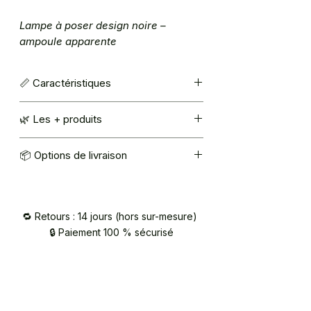
Lampe à poser design noire –
ampoule apparente
📏 Caractéristiques
Couleur : noire Réglisse
🌿 Les + produits
Ampoule E27 (non fournie)
Taille : H 33 cm x l 9 cm x L 26 cm
Matériaux d’origine végétale
📦 Options de livraison
Fabrication française
Mondial Relay : 5,40€
Retrait à l’atelier (92420 Vaucresson) –
sur RDV / contact@atelier2main.fr
🔁 Retours : 14 jours (hors sur-mesure)
🔒 Paiement 100 % sécurisé