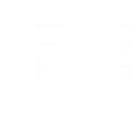
NAVIGUATION
CONT
06.63.9
Prestations
contac
Avant / Après
Boutique
Presse
Basé e
FAQ
Interve
Blog