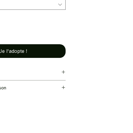
Je l'adopte !
ison
40€
(92420 Vaucresson) – sur RDV /
in.fr