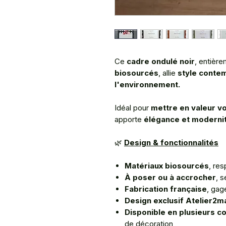
Ce
cadre ondulé noir
, entièr
biosourcés
, allie
style conte
l'environnement.
Idéal pour
mettre en valeur v
apporte
élégance et moderni
🌿
Design & fonctionnalités
Matériaux biosourcés
, re
À poser ou à accrocher
, 
Fabrication française
, gag
Design exclusif Atelier2m
Disponible en plusieurs c
de décoration