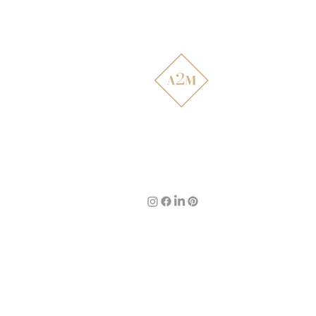
Atelier2main
Décoration d'intérieur,
rénovation de mobilier et
création sur mesure pour des
intérieurs qui vous ressemblent.