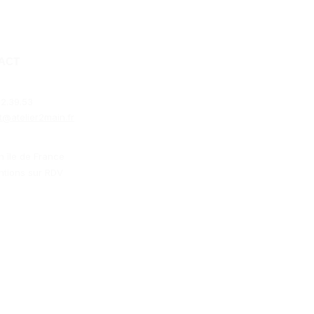
ACT
2.39.53​
t@atelier2main.fr
n île de France
ntions sur RDV