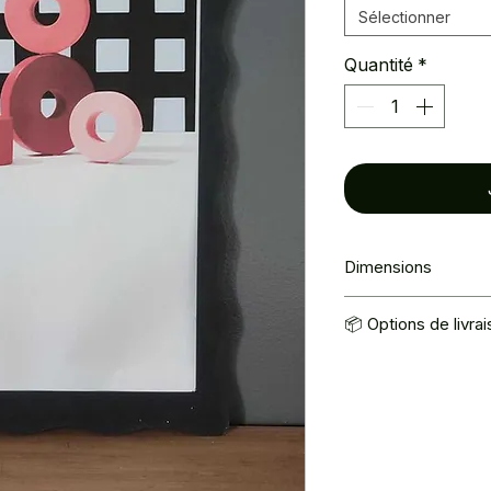
Sélectionner
Quantité
*
Dimensions
34 × 25 cm
📦 Options de livra
Mondial Relay : 5,
Retrait à l’atelier 
contact@atelier2ma