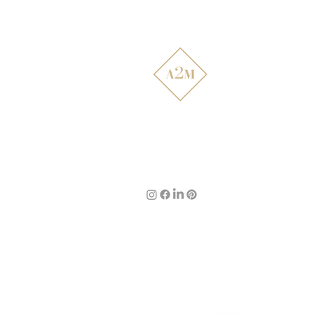
Atelier2main
Décoration d'intérieur,
rénovation de mobilier et
création sur mesure pour des
intérieurs qui vous ressemblent.