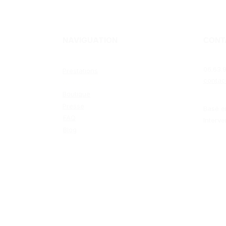
NAVIGUATION
CONT
06.63.9
Prestations
contac
Avant / Après
Boutique
Presse
Basé e
FAQ
Interve
Blog