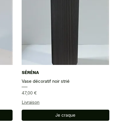
SÉRÉNA
Aperçu rapide
Vase décoratif noir strié
Prix
47,00 €
Livraison
Je craque