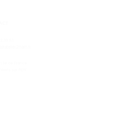
ACT
2.39.53​
t@atelier2main.fr
n île de France
ntions sur RDV