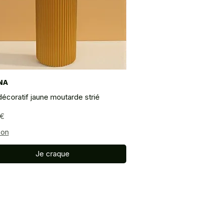
NA
Aperçu rapide
écoratif jaune moutarde strié
 €
son
Je craque