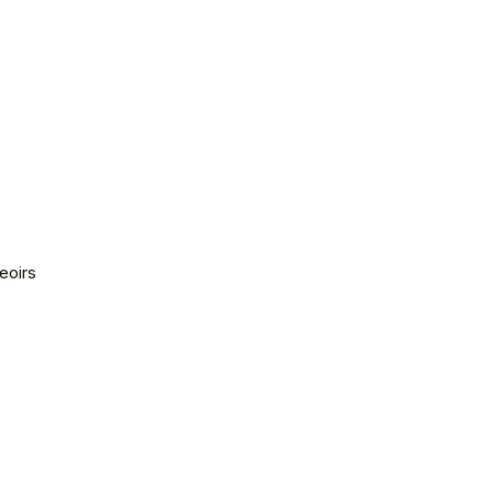
ÉTEZ
NCE
eoirs