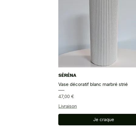
SÉRÉNA
Aperçu rapide
Vase décoratif blanc marbré strié
Prix
47,00 €
Livraison
Je craque