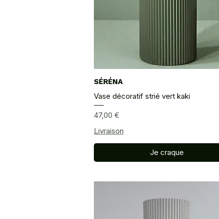
SÉRÉNA
Aperçu rapide
Vase décoratif strié vert kaki
Prix
47,00 €
Livraison
Je craque