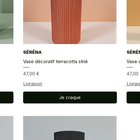
SÉRÉNA
Aperçu rapide
SÉRÉ
Vase décoratif terracotta strié
Vase d
Prix
Prix
47,00 €
47,00
Livraison
Livrai
Je craque