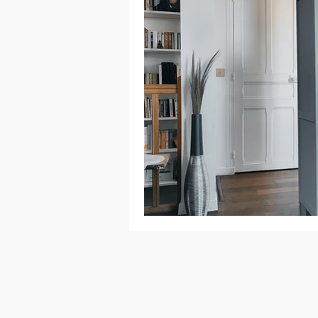
Nouveautés de l’atelier
Coul
Associer couleurs, matières et lum