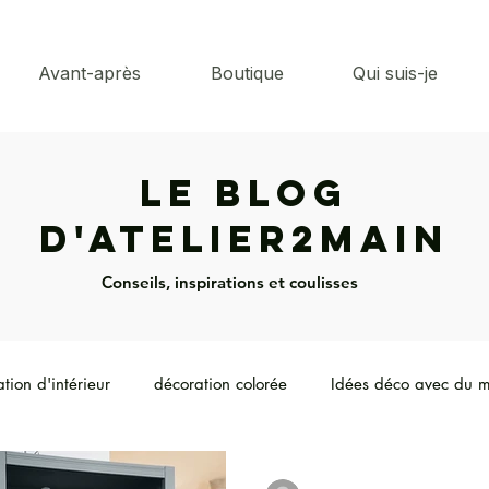
Avant-après
Boutique
Qui suis-je
Le Blog
d'Atelier2main
Conseils, inspirations et coulisses
tion d'intérieur
décoration colorée
Idées déco avec du m
 de meubles anciens
Tendances luminaires
Ambiance & éc
-