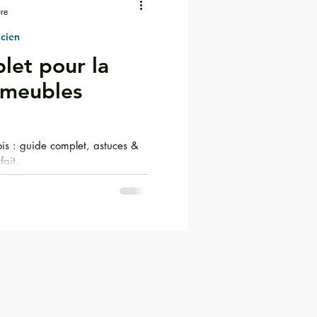
ure
ncien
let pour la
 meubles
is : guide complet, astuces &
fait.