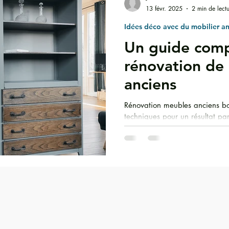
13 févr. 2025
2 min de lect
Idées déco avec du mobilier a
eurs tendance
Motifs & matières
Ambiances déco
Un guide comp
rénovation de
i
anciens
Rénovation meubles anciens bo
techniques pour un résultat par