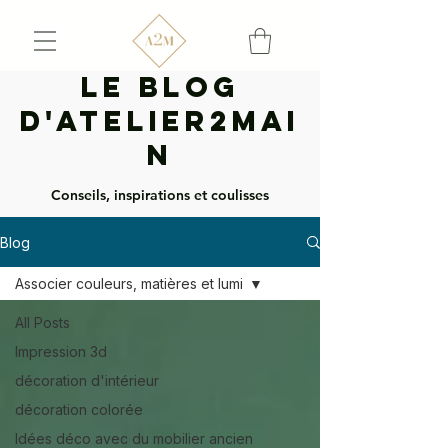
Le Blog
d'Atelier2mai
n
Conseils, inspirations et coulisses
Blog
Associer couleurs, matières et lumi
All Posts
Impression 3d
décoration d'intérieur
décoration colorée
Idées déco avec du mobilier ancien