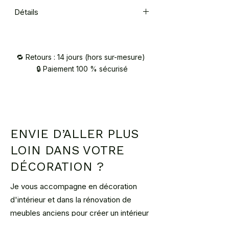
Retrait à l'
atelier
sur RDV
Détails
(Vaucresson 92420)
Chêne massif
Envoi par
transporteur
:
- Ippontransport
pour l'ensemble de
🔁 Retours : 14 jours (hors sur-mesure)
la région parisienne. Il vous suffit de
🔒 Paiement 100 % sécurisé
me faire la demande pour programmer
la livraison. (65€ TTC au pied de votre
domicile)
- Cocolis
: vous choisissez le
transporteur et la date de la livraison,
et bénéficiez de prix attractifs et
ENVIE D’ALLER PLUS
transparents grâce à des livraisons
LOIN DANS VOTRE
groupées (www.cocolis.fr)
DÉCORATION ?
Je vous accompagne en décoration
d'intérieur et dans la rénovation de
meubles anciens pour créer un intérieur
unique.