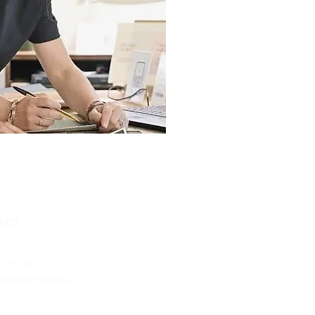
ACT
2.39.53​
t@atelier2main.fr