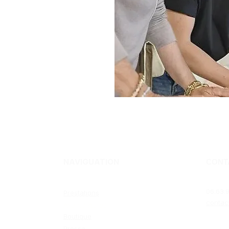
NAVIGUATION
CONT
06.63.9
Prestations
contac
Avant / Après
Boutique
Presse