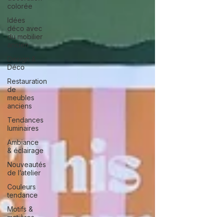
colorée
Idées
déco avec
du mobilier
ancien
Design &
Déco
Restauration
de
meubles
anciens
Tendances
luminaires
Ambiance
& éclairage
Nouveautés
de l’atelier
Couleurs
tendance
Motifs &