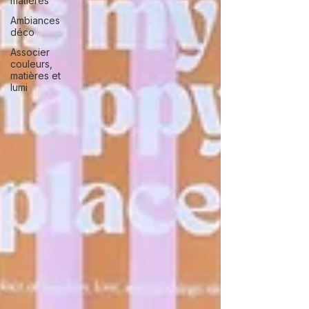
matières
Ambiances
déco
Associer
couleurs,
matières et
lumi