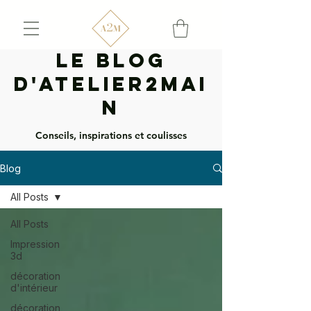
Le Blog
d'Atelier2mai
n
Conseils, inspirations et coulisses
Blog
All Posts
All Posts
Impression
3d
décoration
d'intérieur
décoration