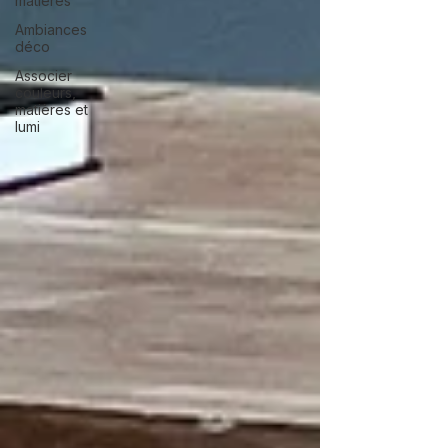
matières
Ambiances
déco
Associer
couleurs,
matières et
lumi