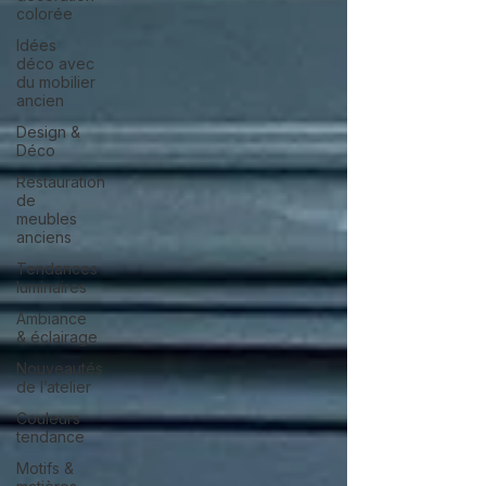
colorée
Idées
déco avec
du mobilier
ancien
Design &
Déco
Restauration
de
meubles
anciens
Tendances
luminaires
Ambiance
& éclairage
Nouveautés
de l’atelier
Couleurs
tendance
Motifs &