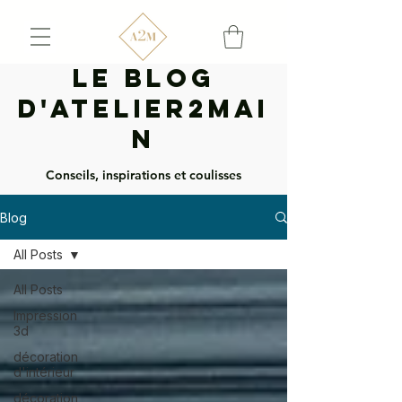
Le Blog
d'Atelier2mai
n
Conseils, inspirations et coulisses
Blog
All Posts
All Posts
Impression
3d
décoration
d'intérieur
décoration