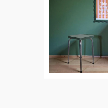
Nouveautés de l’atelier
Coul
Associer couleurs, matières et lum