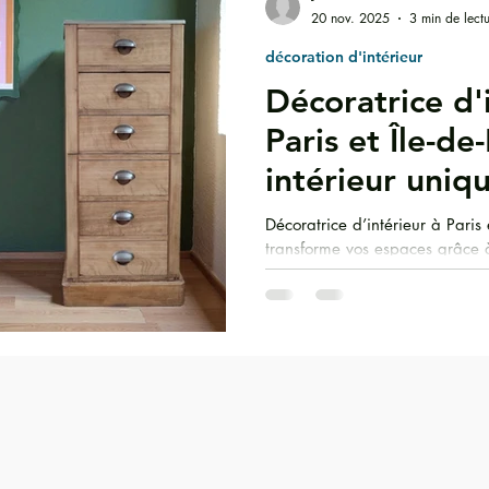
20 nov. 2025
3 min de lect
décoration d'intérieur
eurs tendance
Motifs & matières
Ambiances déco
Décoratrice d'
Paris et Île-de
i
intérieur uniq
mobilier ancie
Décoratrice d’intérieur à Paris 
transforme vos espaces grâce 
mêlant mobilier ancien, matière
artisanales. J’accompagne vos
agencement, rénovation — pour 
lieu harmonieux, chaleureux et