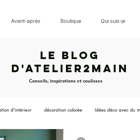
Avant-après
Boutique
Qui suis-je
Le Blog
d'Atelier2main
Conseils, inspirations et coulisses
tion d'intérieur
décoration colorée
Idées déco avec du m
 de meubles anciens
Tendances luminaires
Ambiance & éc
-